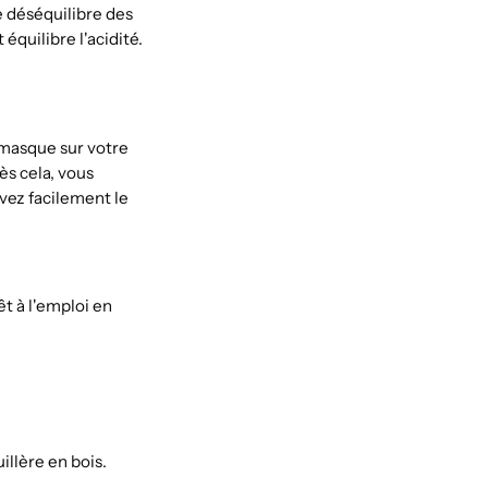
e déséquilibre des
 équilibre l'acidité.
 masque sur votre
rès cela, vous
vez facilement le
t à l'emploi en
illère en bois.