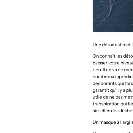
Une détox est meill
On connaît les détox
baisser votre nivea
rien. Il en va de mê
nombreux ingrédient
déodorants qui fonc
garantit qu'il y a pl
utile de ne pas me
transpiration
qui bl
aisselles des déchet
Un masque à l'argil