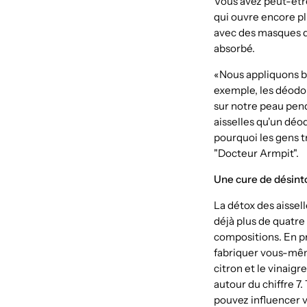
Vous avez peut-être
qui ouvre encore plu
avec des masques qu
absorbé.
«Nous appliquons be
exemple, les déodor
sur notre peau pend
aisselles qu'un déo
pourquoi les gens t
"Docteur Armpit".
Une cure de désinto
La détox des aissel
déjà plus de quatre
compositions. En pr
fabriquer vous-même 
citron et le vinaigr
autour du chiffre 7.
pouvez influencer v