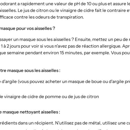
éodorant a rapidement une valeur de pH de 10 ou plus et assure l
sselles. Le jus de citron ou le vinaigre de cidre fait le contraire et
 efficace contre les odeurs de transpiration.
masque pour vos aisselles ?
ssayer un masque sous les aisselles ? Ensuite, mettez un peu de
 1 à 2 jours pour voir si vous n'avez pas de réaction allergique. Ap
aque semaine pendant environ 15 minutes, par exemple. Vous pou
tre masque sous les aisselles :
pe d'argile (vous pouvez acheter un masque de boue ou d'argile prê
 de vinaigre de cidre de pomme ou de jus de citron
 masque nettoyant aisselles :
édients dans un récipient. N'utilisez pas de métal, utilisez une cu