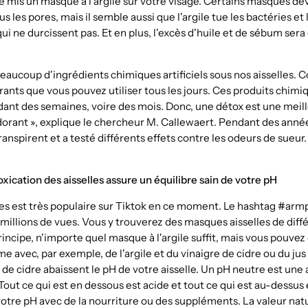
 mis un masque à l'argile sur votre visage. Certains masques de
s les pores, mais il semble aussi que l'argile tue les bactéries e
i ne durcissent pas. Et en plus, l'excès d'huile et de sébum ser
aucoup d'ingrédients chimiques artificiels sous nos aisselles. C
ants que vous pouvez utiliser tous les jours. Ces produits chim
ant des semaines, voire des mois. Donc, une détox est une meil
dorant », explique le chercheur M. Callewaert. Pendant des année
ranspirent et a testé différents effets contre les odeurs de sueu
xication des aisselles assure un équilibre sain de votre pH
les est très populaire sur Tiktok en ce moment. Le hashtag #ar
 millions de vues. Vous y trouverez des masques aisselles de diff
incipe, n'importe quel masque à l'argile suffit, mais vous pouve
avec, par exemple, de l'argile et du vinaigre de cidre ou du jus 
e de cidre abaissent le pH de votre aisselle. Un pH neutre est une a
 Tout ce qui est en dessous est acide et tout ce qui est au-dessus
otre pH avec de la nourriture ou des suppléments. La valeur nat