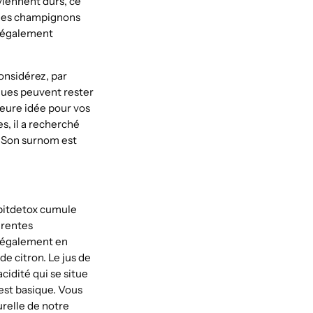
viennent durs, ce
t les champignons
a également
onsidérez, par
iques peuvent rester
leure idée pour vos
s, il a recherché
r. Son surnom est
mpitdetox cumule
érentes
z également en
de citron. Le jus de
cidité qui se situe
 est basique. Vous
urelle de notre