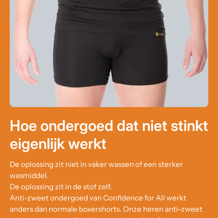
Hoe ondergoed dat niet stinkt
eigenlijk werkt
De oplossing zit niet in vaker wassen of een sterker
wasmiddel.
De oplossing zit in de stof zelf.
Anti-zweet ondergoed van Confidence for All werkt
anders dan normale boxershorts. Onze heren anti-zweet