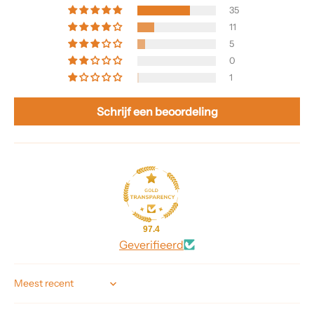
35
11
5
0
1
Schrijf een beoordeling
97.4
Geverifieerd
Sort by