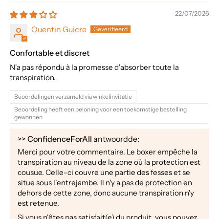
22/07/2026
Quentin Guicre
Confortable et discret
N'a pas répondu à la promesse d'absorber toute la
transpiration.
Beoordelingen verzameld via winkelinvitatie
Beoordeling heeft een beloning voor een toekomstige bestelling
gewonnen
>>
ConfidenceForAll
antwoordde:
Merci pour votre commentaire. Le boxer empêche la
transpiration au niveau de la zone où la protection est
cousue. Celle-ci couvre une partie des fesses et se
situe sous l'entrejambe. Il n'y a pas de protection en
dehors de cette zone, donc aucune transpiration n'y
est retenue.
Si vous n'êtes pas satisfait(e) du produit, vous pouvez