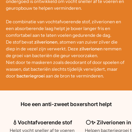
ondergoed is ontwikkeld om vocht sneller af te voeren en
geuropbouw te helpen verminderen.
De combinatie van vochtafvoerende stof, zilverionen en
een absorberende laag helpt je boxer langer fris en
comfortabel aan te laten voelen gedurende de dag.
De stof bevat
zilverionen
, atomen van zuiver zilver die
diep in de vezel zijn verwerkt. Deze
zilverionen
remmen
de groei van bacteriën die geur veroorzaken.
Niet door te maskeren zoals deodorant of door spoelen of
wassen, dat bacteriën slechts tijdelijk verwijdert, maar
door
bacteriegroei
aan de bron te verminderen.
Hoe een anti-zweet boxershort helpt
💧Vochtafvoerende stof
⚪✨ Zilverionen in
Helpt vocht sneller af te voeren
Helpen bacteriegroei 